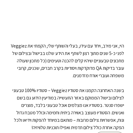
היי, אני מירב, ויחד עם עידו, בעלי והשותף שלי, הקמתי את Veggiez
לפני כ-5 שנים מתוך רצון לשתף את הידע שלנו בבישול ובצילום של
מתכונים טבעוניים שיהיו קלים להכנה וטעימים (כל מתכון שעולה
עובר בדיקות QA מדוקדקות ויסודיות בקרב חברים, שכנים, קרובי
משפחה ועוברי אורח מזדמנים.
בשנה האחרונה הקמנו את סטודיו Veggiez – סטודיו 100% טבעוני
לצילום ובישול הממוקם באזור התעשייה במודיעין הידוע גם בשם
ישפרו סנטר. בסטודיו אנו מצלמים אוכל טבעוני בלבד, מוצרים
ואנשים. הסטודיו מעוצב באווירה ביתית וחמימה וכולל מטבח גדול
ונוח, אפשרויות צילום מרובות – מותאם במיוחד להפקות וידיאו ולכל
הפקה אחרת כולל צילום תדמית ואפילו תוכניות טלוויזיה!