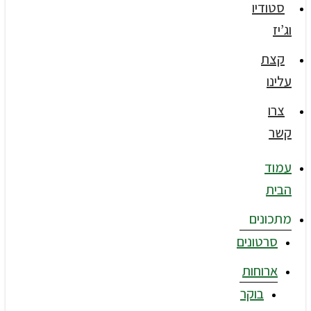
סטודיו
וג’יז
קצת
עלינו
צרו
קשר
עמוד
הבית
מתכונים
סרטונים
ארוחות
בוקר