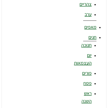
צהריים
ערב
מאפים
חגים
חנוכה
יום
העצמאות
פורים
פסח
ראש
השנה