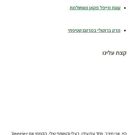
עוגת מייפל פקאן מווושלמת
מרק ברוקולי במרקם קטיפתי
קצת עלינו
היי, אני מירב, ויחד עם עידו, בעלי והשותף שלי, הקמתי את Veggiez