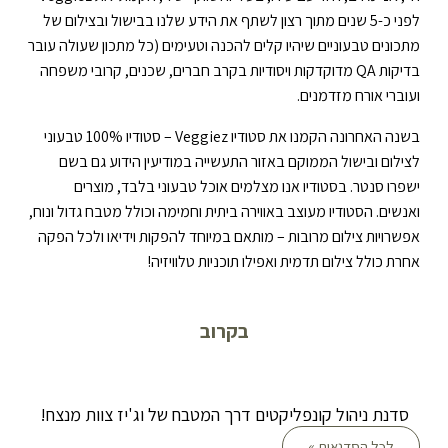
לפני כ-5 שנים מתוך רצון לשתף את הידע שלנו בבישול ובצילום של
מתכונים טבעוניים שיהיו קלים להכנה וטעימים (כל מתכון שעולה עובר
בדיקות QA מדוקדקות ויסודיות בקרב חברים, שכנים, קרובי משפחה
ועוברי אורח מזדמנים.
בשנה האחרונה הקמנו את סטודיו Veggiez – סטודיו 100% טבעוני
לצילום ובישול הממוקם באזור התעשייה במודיעין הידוע גם בשם
ישפרו סנטר. בסטודיו אנו מצלמים אוכל טבעוני בלבד, מוצרים
ואנשים. הסטודיו מעוצב באווירה ביתית וחמימה וכולל מטבח גדול ונוח,
אפשרויות צילום מרובות – מותאם במיוחד להפקות וידיאו ולכל הפקה
אחרת כולל צילום תדמית ואפילו תוכניות טלוויזיה!
בקרוב
סדנת ניהול קונפליקטים דרך המטבח של וג'יז צוות מנצח!
לכל הסדנאות »