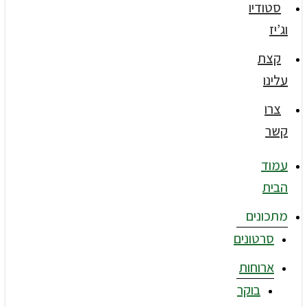
סטודיו
וג’יז
קצת
עלינו
צרו
קשר
עמוד
הבית
מתכונים
סרטונים
ארוחות
בוקר