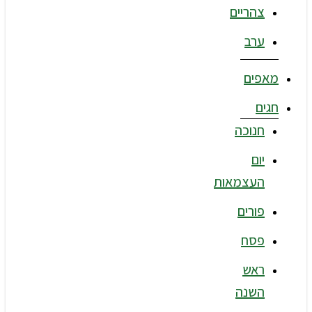
צהריים
ערב
מאפים
חגים
חנוכה
יום
העצמאות
פורים
פסח
ראש
השנה