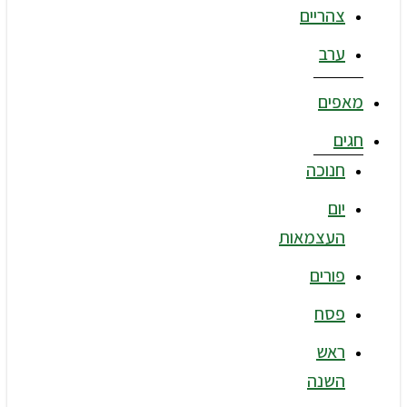
צהריים
ערב
מאפים
חגים
חנוכה
יום
העצמאות
פורים
פסח
ראש
השנה