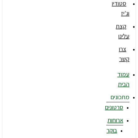
סטודיו
וג’יז
קצת
עלינו
צרו
קשר
עמוד
הבית
מתכונים
סרטונים
ארוחות
בוקר