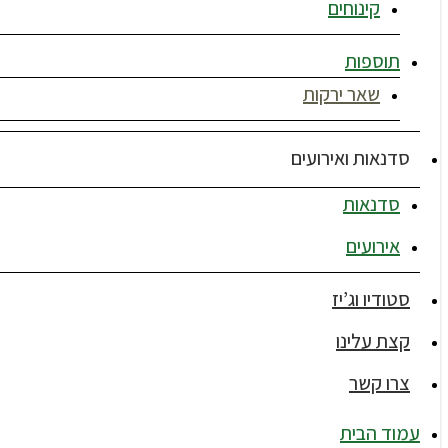
קינוחים
תוספות
שאר ירקות
סדנאות ואירועים
סדנאות
אירועים
סטודיו וג’יז
קצת עלינו
צרו קשר
עמוד הבית