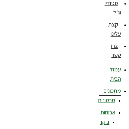
סטודיו
וג’יז
קצת
עלינו
צרו
קשר
עמוד
הבית
מתכונים
סרטונים
ארוחות
בוקר