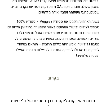
ובצילום של מתכונים טבעוניים שיהיו קלים להכנה וטעימים (כל
מתכון שעולה עובר בדיקות QA מדוקדקות ויסודיות בקרב חברים,
שכנים, קרובי משפחה ועוברי אורח מזדמנים.
בשנה האחרונה הקמנו את סטודיו Veggiez – סטודיו 100%
טבעוני לצילום ובישול הממוקם באזור התעשייה במודיעין הידוע גם
בשם ישפרו סנטר. בסטודיו אנו מצלמים אוכל טבעוני בלבד,
מוצרים ואנשים. הסטודיו מעוצב באווירה ביתית וחמימה וכולל
מטבח גדול ונוח, אפשרויות צילום מרובות – מותאם במיוחד
להפקות וידיאו ולכל הפקה אחרת כולל צילום תדמית ואפילו
תוכניות טלוויזיה!
בקרוב
סדנת ניהול קונפליקטים דרך המטבח של וג'יז צוות