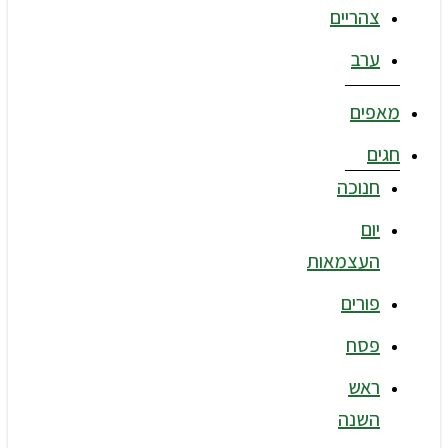
צהריים
ערב
מאפים
חגים
חנוכה
יום
העצמאות
פורים
פסח
ראש
השנה